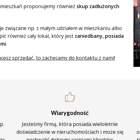
h mieszkań proponujemy również
skup zadłużonych
je związane np. z małym udziałem w mieszkaniu albo
ć również cały lokal, który jest
zaniedbany, posiada
ymi
.
hcesz sprzedać, to zachęcamy do kontaktu z nami!
Wiarygodność
p.
Jesteśmy firmą, która posiada wieloletnie
doświadczenie w nieruchomościach i może się
o
ze.
pochwalić dobrymi opiniami klientów.
t