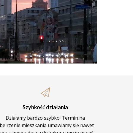
Szybkość działania
Działamy bardzo szybko! Termin na
bejrzenie mieszkania umawiamy się nawet
ego samego dnia a do zakupu może minąć