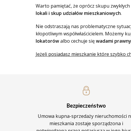
Warto pamiętać, że oprócz skupu zwykłyc
lokali i skup udziałów mieszkaniowych
.
Nie odstraszają nas problematyczne sytuac
kłopotliwym współwłaścicielem. Możemy kupi
lokatorów
albo cechuje się
wadami prawn
Jeżeli posiadasz mieszkanie które szybko c
Bezpieczeństwo
Umowa kupna-sprzedaży nieruchomości n
mieszkania zostaje sporządzona i
potwierdzona przez notariusza w jego biur