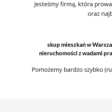
Jesteśmy firmą, która prow
oraz naj
skup mieszkań w Warsz
nieruchomości z wadami p
Pomożemy bardzo szybko (naw