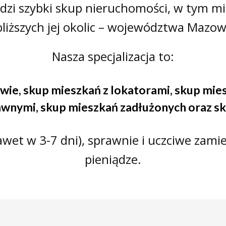
adzi szybki skup nieruchomości, w tym m
bliższych jej okolic – województwa Mazow
Nasza specjalizacja to:
awie
,
skup mieszkań z lokatorami
,
skup mie
rawnymi
,
skup mieszkań zadłużonych
oraz
sk
et w 3-7 dni), sprawnie i uczciwe zamie
pieniądze.