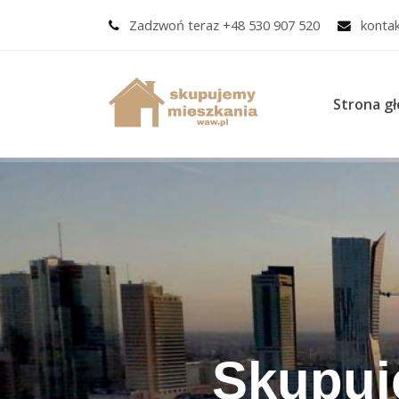
Zadzwoń teraz +48 530 907 520
konta
Strona g
Skupuj