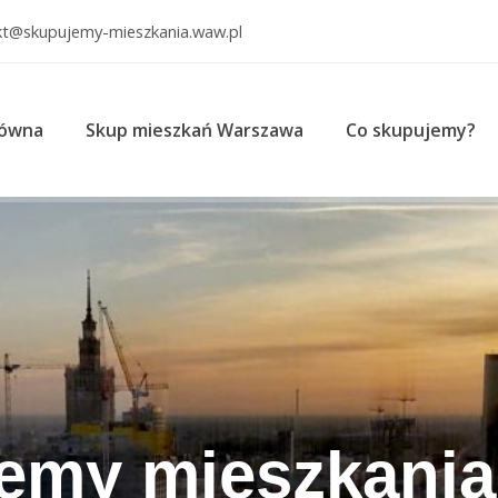
kt@skupujemy-mieszkania.waw.pl
łówna
Skup mieszkań Warszawa
Co skupujemy?
emy mieszkania