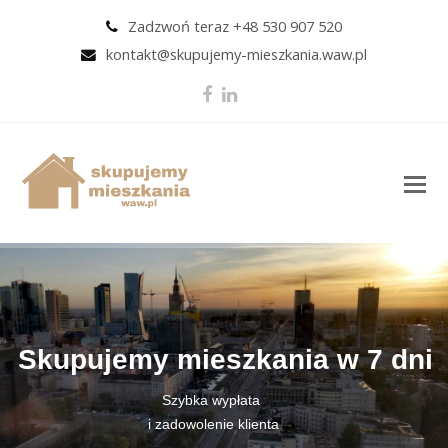
Zadzwoń teraz +48 530 907 520
kontakt@skupujemy-mieszkania.waw.pl
Facebook
LinkedIn
O
M
M
Skupujemy mieszkania w 7 dni
Szybka wypłata
i zadowolenie klienta