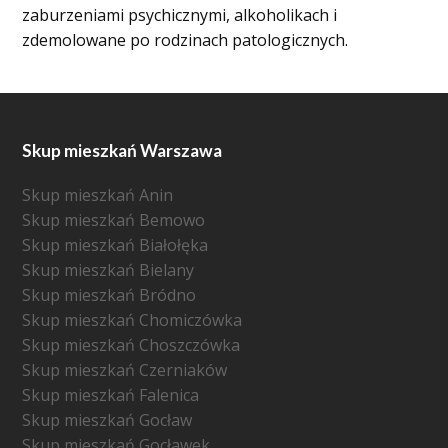
zaburzeniami psychicznymi, alkoholikach i
zdemolowane po rodzinach patologicznych.
Skup mieszkań Warszawa
Skup mieszkań Anin
Skup mieszkań Bemowo
Skup mieszkań Białołęka
Skup mieszkań Bielany
Skup mieszkań Bródno
Skup mieszkań Chomiczówka
Skup mieszkań Choszczówka
Skup mieszkań Czerniaków
Skup mieszkań Falenica
Skup mieszkań Gocław
Skup mieszkań Gocławek