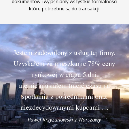
dokumentów i wyjaśniamy wszystkie formalności
które potrzebne są do transakcji.
Jestem zadowolony z usług tej firmy.
Uzyskałem za mieszkanie 78% ceny
rynkowej w ciągu 5 dni
ale nie musiałem tracić czasu na
spotkania z pośrednikami oraz
niezdecydowanymi kupcami …
Paweł Krzyżanowski z Warszawy