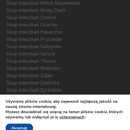
Skup mieszkań Mińsk Mazowiecki
Skup mieszkań Nowy Dwór
Skup mieszkań Otwock
Skup mieszkań Ożarów
Skup mieszkań Piaseczno
Skup mieszkań Pruszków
Skup mieszkań Radzymin
Skup mieszkań Serock
Skup mieszkań Tłuszcz
Skup mieszkań Wołomin
Skup mieszkań Ząbki
Skup mieszkań Zielonka
Skup mieszkań Żyrardów
Używamy plików cookie, aby zapewnić najlepszą jakość na
naszej stronie internetowej.
Możesz dowiedzieć się więcej na temat plików cookie, których
używamy, lub wyłączyć je w
ustawieniach
.
© Copyright -
skupujemy-mieszkania.waw.pl
- Wszelkie
prawa zastrzeżone 2026
Akceptuję