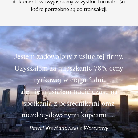
dokumentów i wyjaśniamy wszystkie formalności
które potrzebne są do transakcji.
Jestem zadowolony z usług tej firmy.
Uzyskałem za mieszkanie 78% ceny
rynkowej w ciągu 5 dni
ale nie musiałem tracić czasu na
spotkania z pośrednikami oraz
niezdecydowanymi kupcami …
Paweł Krzyżanowski z Warszawy