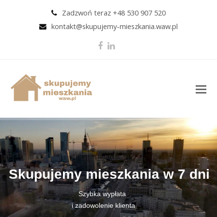
Zadzwoń teraz +48 530 907 520
kontakt@skupujemy-mieszkania.waw.pl
Facebook
LinkedIn
O
M
M
Skupujemy mieszkania w 7 dni
Szybka wypłata
i zadowolenie klienta