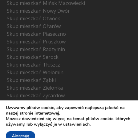
Skup mieszkań Mińsk Mazowiecki
Skup mieszkań Nowy Dwór
Skup mieszkań Otwock
Skup mieszkań Ożarów
Skup mieszkań Piaseczno
Skup mieszkań Pruszków
Skup mieszkań Radzymin
Skup mieszkań Serock
Skup mieszkań Tłuszcz
Skup mieszkań Wołomin
Skup mieszkań Ząbki
Skup mieszkań Zielonka
Skup mieszkań Żyrardów
Używamy plików cookie, aby zapewnić najlepszą jakość na
naszej stronie internetowej.
Możesz dowiedzieć się więcej na temat plików cookie, których
używamy, lub wyłączyć je w
ustawieniach
.
© Copyright -
skupujemy-mieszkania.waw.pl
- Wszelkie
prawa zastrzeżone 2026
Akceptuję