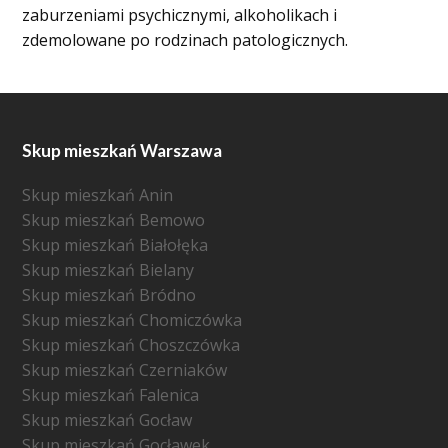
zaburzeniami psychicznymi, alkoholikach i
zdemolowane po rodzinach patologicznych.
Skup mieszkań Warszawa
Skup mieszkań Anin
Skup mieszkań Bemowo
Skup mieszkań Białołęka
Skup mieszkań Bielany
Skup mieszkań Bródno
Skup mieszkań Chomiczówka
Skup mieszkań Choszczówka
Skup mieszkań Czerniaków
Skup mieszkań Falenica
Skup mieszkań Gocław
Skup mieszkań Gocławek