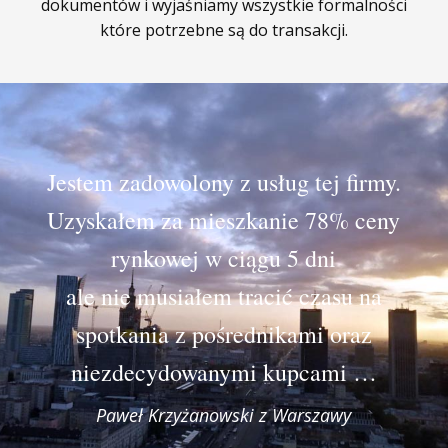
dokumentów i wyjaśniamy wszystkie formalności
które potrzebne są do transakcji.
Jestem zadowolony z usług tej firmy.
Uzyskałem za mieszkanie 78% ceny
rynkowej w ciągu 5 dni
ale nie musiałem tracić czasu na
spotkania z pośrednikami oraz
niezdecydowanymi kupcami …
Paweł Krzyżanowski z Warszawy