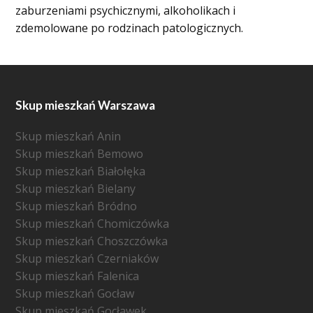
zaburzeniami psychicznymi, alkoholikach i
zdemolowane po rodzinach patologicznych.
Skup mieszkań Warszawa
Skup mieszkań Anin
Skup mieszkań Bemowo
Skup mieszkań Białołęka
Skup mieszkań Bielany
Skup mieszkań Bródno
Skup mieszkań Chomiczówka
Skup mieszkań Choszczówka
Skup mieszkań Czerniaków
Skup mieszkań Falenica
Skup mieszkań Gocław
Skup mieszkań Gocławek