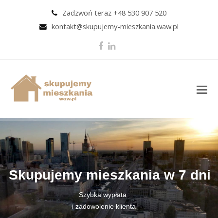
Zadzwoń teraz +48 530 907 520
kontakt@skupujemy-mieszkania.waw.pl
Facebook
LinkedIn
O
M
M
Skupujemy mieszkania w 7 dni
Szybka wypłata
i zadowolenie klienta