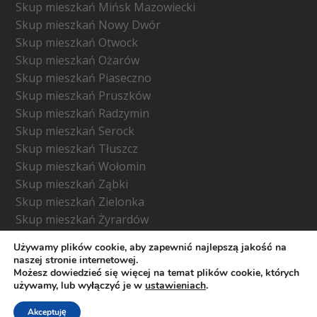
Skup mieszkań Mińsk Mazowiecki
Skup mieszkań Nowy Dwór
Skup mieszkań Otwock
Skup mieszkań Ożarów
Skup mieszkań Piaseczno
Skup mieszkań Pruszków
Skup mieszkań Radzymin
Skup mieszkań Serock
Skup mieszkań Tłuszcz
Skup mieszkań Wołomin
Skup mieszkań Ząbki
Skup mieszkań Zielonka
Skup mieszkań Żyrardów
Używamy plików cookie, aby zapewnić najlepszą jakość na
naszej stronie internetowej.
Możesz dowiedzieć się więcej na temat plików cookie, których
używamy, lub wyłączyć je w
ustawieniach
.
© Copyright -
skupujemy-mieszkania.waw.pl
- Wszelkie
prawa zastrzeżone 2026
Akceptuję