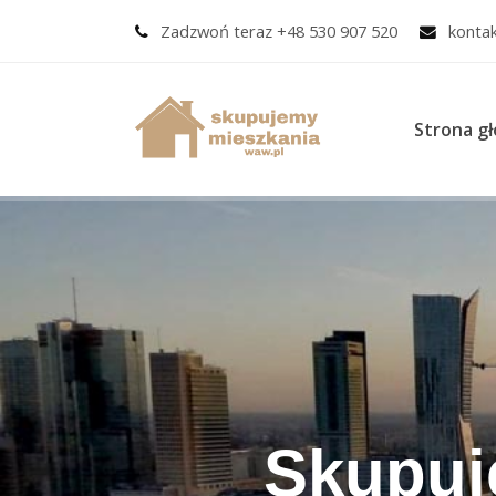
Zadzwoń teraz +48 530 907 520
konta
Strona g
Skupuj