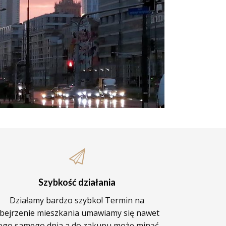
Szybkość działania
Działamy bardzo szybko! Termin na
bejrzenie mieszkania umawiamy się nawet
ego samego dnia a do zakupu może minąć