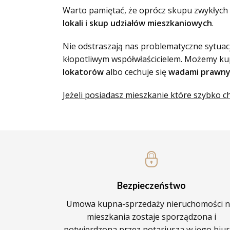
Warto pamiętać, że oprócz skupu zwykłyc
lokali i skup udziałów mieszkaniowych
.
Nie odstraszają nas problematyczne sytuac
kłopotliwym współwłaścicielem. Możemy kupi
lokatorów
albo cechuje się
wadami prawn
Jeżeli posiadasz mieszkanie które szybko c
Bezpieczeństwo
Umowa kupna-sprzedaży nieruchomości n
mieszkania zostaje sporządzona i
potwierdzona przez notariusza w jego biur