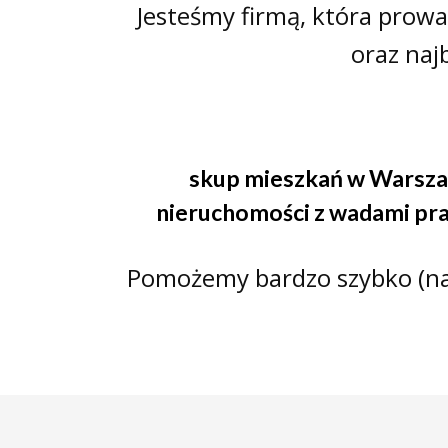
Jesteśmy firmą, która prow
oraz naj
skup mieszkań w Warsz
nieruchomości z wadami p
Pomożemy bardzo szybko (naw