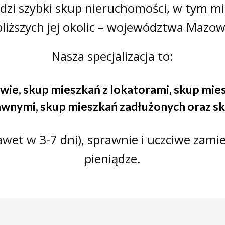
adzi szybki skup nieruchomości, w tym m
bliższych jej okolic – województwa Mazow
Nasza specjalizacja to:
awie
,
skup mieszkań z lokatorami
,
skup mie
rawnymi
,
skup mieszkań zadłużonych
oraz
sk
et w 3-7 dni), sprawnie i uczciwe zamie
pieniądze.