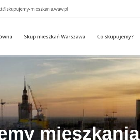
kt@skupujemy-mieszkania.waw.pl
łówna
Skup mieszkań Warszawa
Co skupujemy?
emy mieszkania