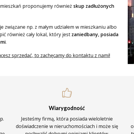
h mieszkań proponujemy również
skup zadłużonych
je związane np. z małym udziałem w mieszkaniu albo
ć również cały lokal, który jest
zaniedbany, posiada
ymi
.
hcesz sprzedać, to zachęcamy do kontaktu z nami!
Wiarygodność
p.
Jesteśmy firmą, która posiada wieloletnie
doświadczenie w nieruchomościach i może się
o
ze.
pochwalić dobrymi opiniami klientów.
t