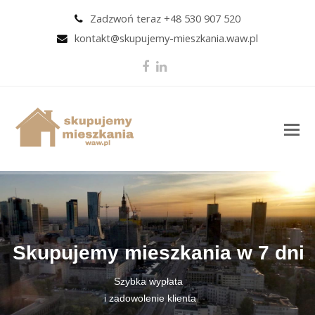
Zadzwoń teraz +48 530 907 520
kontakt@skupujemy-mieszkania.waw.pl
Facebook
LinkedIn
O
M
M
Skupujemy mieszkania w 7 dni
Szybka wypłata
i zadowolenie klienta