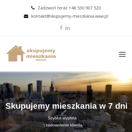
Zadzwoń teraz +48 530 907 520
kontakt@skupujemy-mieszkania.waw.pl
Facebook
LinkedIn
O
M
M
Skupujemy mieszkania w 7 dni
Szybka wypłata
i zadowolenie klienta